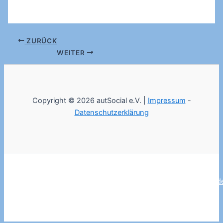
ZURÜCK
WEITER
Copyright © 2026 autSocial e.V. |
Impressum
-
Datenschutzerklärung
tfmt-clear@autsocial.de
t&#x66;&#x6d;t-
&#x6f;bfus&#x40;&#x61;&#x75;&#x74;&#x73;o&#x63;ia&#x6c;.d
tfmt-text[et]autsocial(dot)de